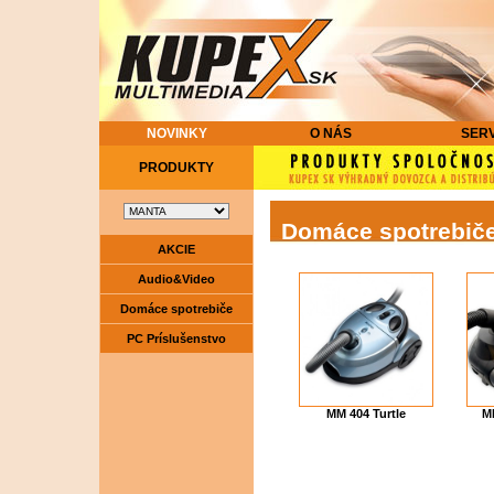
NOVINKY
O NÁS
SERV
PRODUKTY
Domáce spotrebiče
AKCIE
Audio&Video
Domáce spotrebiče
PC Príslušenstvo
MM 404 Turtle
M