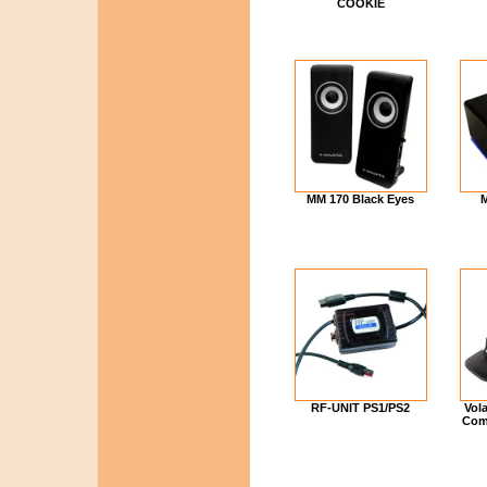
COOKIE
MM 170 Black Eyes
M
RF-UNIT PS1/PS2
Vol
Com